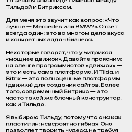
то вечная война идет именно между
Тильдой и Битриксом.
Для меня это звучит как вопрос: «Что
лучше — Mercedes или BMW?». Ответ
всегда один: это во многом дело вкуса
и конкретных задач бизнеса.
Некоторые говорят, что у Битрикса
«мощнее движок». Давайте проясним:
на сленге программистов «движок» —
это и есть сама платформа. И Tilda, и
Bitrix — это полноценные платформы
(движки) для создания сайтов. Более
того, современный Битрикс — это
часто такой же блочный конструктор,
как и Тильда.
Я выбираю Тильду, потому что она как
пластилин: невероятно гибкая. Она
позволяет творить чудеса, не требуя