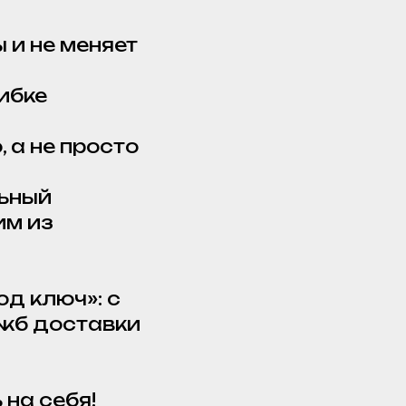
ы и не меняет
шибке
, а не просто
льный
им из
д ключ»: с
ужб доставки
 на себя!