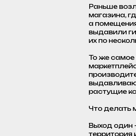
Раньше возл
магазина, гд
а помещения
выдавили ги
их по неско
То же самое
маркетплейс
производите
выдавливают
растущие ко
Что делать 
Выход один 
территория 