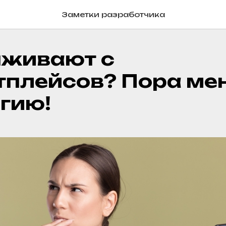
Заметки разработчика
ыживают с
тплейсов? Пора ме
гию!