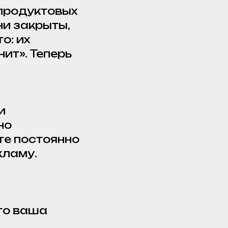
 продуктовых
ни закрыты,
о: их
ит». Теперь
и
но
те постоянно
кламу.
то ваша