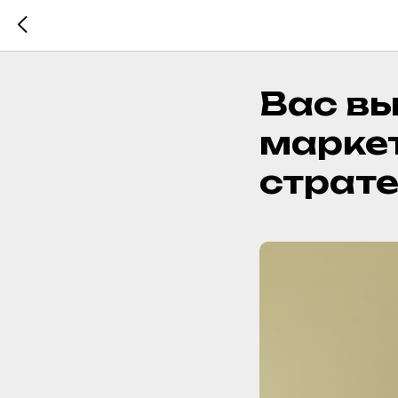
Вас в
марке
страте