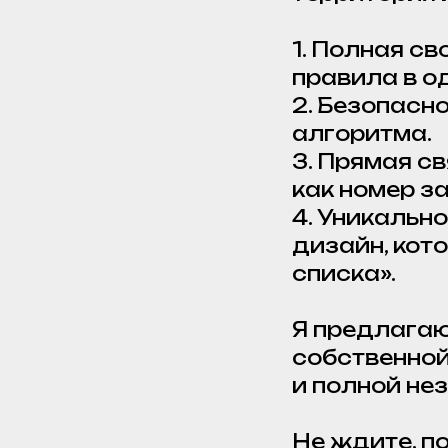
1. Полная св
правила в о
2. Безопасно
алгоритма.
3. Прямая св
как номер з
4. Уникальн
дизайн, кото
списка».
Я предлагаю
собственной
и полной не
Не ждите, по