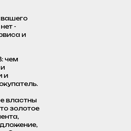
 вашего
нет -
рвиса и
: чем
 и
и и
окупатель.
не властны
это золотое
ента,
едложение,