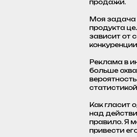
продажи.
Моя задача 
продукта цел
зависит от с
конкуренции
Реклама в ин
больше охва
вероятность
статистикой
Как гласит 
над действи
правило. Я 
привести ег