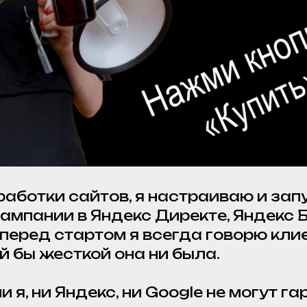
аботки сайтов, я настраиваю и зап
ампании в Яндекс Директе, Яндекс 
 перед стартом я всегда говорю кли
й бы жесткой она ни была.
и я, ни Яндекс, ни Google не могут г