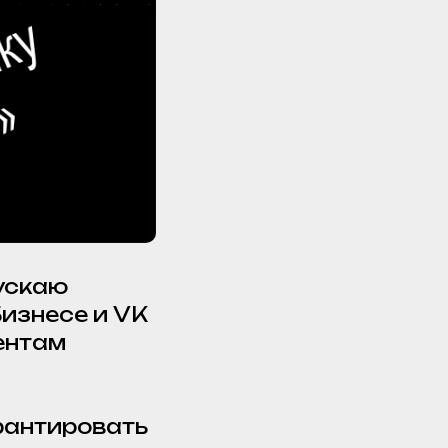
ускаю
Бизнесе и VK
ентам
арантировать